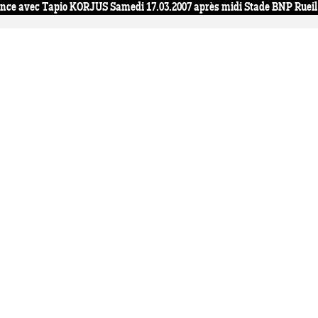
nce avec Tapio KORJUS Samedi 17.03.2007 après midi Stade BNP Rueil 