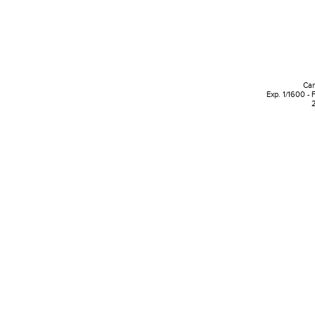
Can
Exp. 1/1600 - 
2