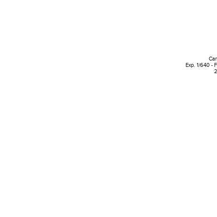
Can
Exp. 1/640 - 
2