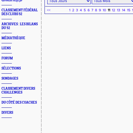
QUALIFIÉ(E)S
<<
1
2
3
4
5
6
7
8
9
10
11
12
13
14
15
CLASSEMENT FÉDÉRAL
DES CLUBS 92
ARCHIVES : LES BILANS
DU 92
MÉDIATHÈQUE
LIENS
FORUM
SÉLECTIONS
SONDAGES
CLASSEMENT DIVERS
CHALLENGES
DU CÔTÉ DES COACHES
DIVERS