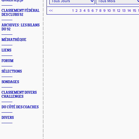
QUALIFIÉ(E)S
<<
1
2
3
4
5
6
7
8
9
10
11
12
13
14
15
CLASSEMENT FÉDÉRAL
DES CLUBS 92
ARCHIVES : LES BILANS
DU 92
MÉDIATHÈQUE
LIENS
FORUM
SÉLECTIONS
SONDAGES
CLASSEMENT DIVERS
CHALLENGES
DU CÔTÉ DES COACHES
DIVERS