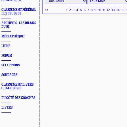
QUALIFIÉ(E)S
CLASSEMENT FÉDÉRAL
<<
1
2
3
4
5
6
7
8
9
10
11
12
13
14
15
DES CLUBS 92
ARCHIVES : LES BILANS
DU 92
MÉDIATHÈQUE
LIENS
FORUM
SÉLECTIONS
SONDAGES
CLASSEMENT DIVERS
CHALLENGES
DU CÔTÉ DES COACHES
DIVERS