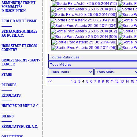
ADMINISTRATION ET
FORMALITÉS
D'INSCRIPTION
ÉCOLE D'ATHLÉTISME
BENJAMINS-MINIMES
AU RUEIL A.C.
HORS STADE ET CROSS-
COUNTRY
GROUPE SPRINT - SAUT -
LANCER
STAGE
<<
1
2
3
4
5
6
7
8
9
10
11
12
13
14
15
RECORDS
RÉSULTATS
HISTOIRE DU RUEIL A.C.
BILANS
RÉSULTATS RUEIL A.C.