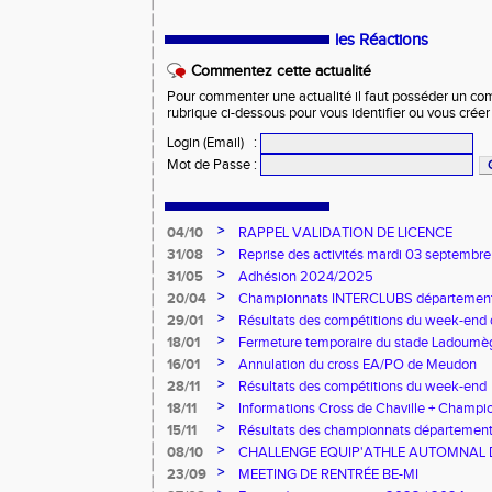
les Réactions
Commentez cette actualité
Pour commenter une actualité il faut posséder un compt
rubrique ci-dessous pour vous identifier ou vous crée
Login (Email)
:
Mot de Passe
:
>
04/10
RAPPEL VALIDATION DE LICENCE
>
31/08
Reprise des activités mardi 03 septembr
>
31/05
Adhésion 2024/2025
>
20/04
Championnats INTERCLUBS départemen
>
29/01
Résultats des compétitions du week-end 
>
18/01
Fermeture temporaire du stade Ladoumè
>
16/01
Annulation du cross EA/PO de Meudon
>
28/11
Résultats des compétitions du week-end
>
18/11
Informations Cross de Chaville + Champ
salle CJES du 92 (J1)
>
15/11
Résultats des championnats département
>
08/10
CHALLENGE EQUIP'ATHLE AUTOMNAL DU
>
23/09
MEETING DE RENTRÉE BE-MI