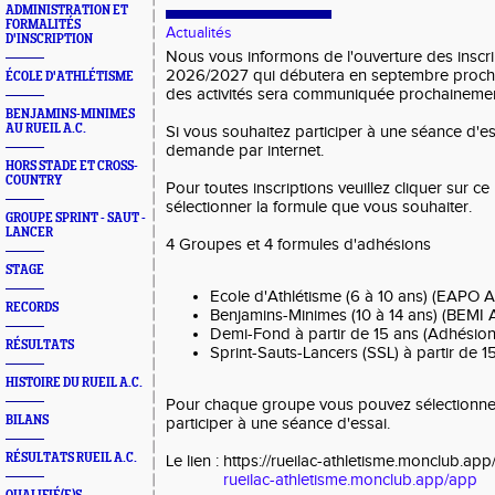
ADMINISTRATION ET
FORMALITÉS
Actualités
D'INSCRIPTION
Nous vous informons de l'ouverture des inscri
2026/2027 qui débutera en septembre prochai
ÉCOLE D'ATHLÉTISME
des activités sera communiquée prochainemen
BENJAMINS-MINIMES
AU RUEIL A.C.
Si vous souhaitez participer à une séance d'es
demande par internet.
HORS STADE ET CROSS-
COUNTRY
Pour toutes inscriptions veuillez cliquer sur ce
sélectionner la formule que vous souhaiter.
GROUPE SPRINT - SAUT -
LANCER
4 Groupes et 4 formules d'adhésions
STAGE
Ecole d'Athlétisme (6 à 10 ans) (EAPO 
RECORDS
Benjamins-Minimes (10 à 14 ans) (BEMI 
Demi-Fond à partir de 15 ans (Adhési
RÉSULTATS
Sprint-Sauts-Lancers (SSL) à partir de 
HISTOIRE DU RUEIL A.C.
Pour chaque groupe vous pouvez sélectionner
BILANS
participer à une séance d'essai.
RÉSULTATS RUEIL A.C.
Le lien : https://rueilac-athletisme.monclub.ap
rueilac-athletisme.monclub.app/app