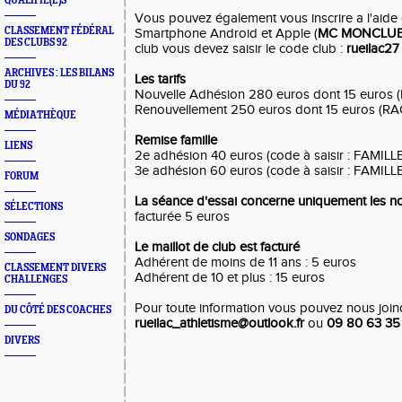
QUALIFIÉ(E)S
Vous pouvez également vous inscrire a l'aide d
CLASSEMENT FÉDÉRAL
Smartphone Android et Apple (
MC MONCLU
DES CLUBS 92
club vous devez saisir le code club :
rueilac27
ARCHIVES : LES BILANS
Les tarifs
DU 92
Nouvelle Adhésion 280 euros dont 15 euros 
Renouvellement 250 euros dont 15 euros (RA
MÉDIATHÈQUE
Remise famille
LIENS
2e adhésion 40 euros (code à saisir : FAMILL
3e adhésion 60 euros (code à saisir : FAMILL
FORUM
La séance d'essai concerne uniquement les n
SÉLECTIONS
facturée 5 euros
SONDAGES
Le maillot de club est facturé
Adhérent de moins de 11 ans : 5 euros
CLASSEMENT DIVERS
Adhérent de 10 et plus : 15 euros
CHALLENGES
Pour toute information vous pouvez nous joind
DU CÔTÉ DES COACHES
rueilac_athletisme@outlook.fr
ou
09 80 63 35
DIVERS